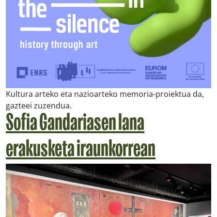
Kultura arteko eta nazioarteko memoria-proiektua da,
gazteei zuzendua.
Sofia Gandariasen lana
erakusketa iraunkorrean