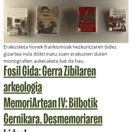
Erakusketa honek frankismoak hezkuntzaren bidez
gizartea nola doktrinatu zuen erakusten duten
monografien aukeraketa bat da hau.
Fosil Gida: Gerra Zibilaren
arkeologia
MemoriArtean IV: Bilbotik
Gernikara. Desmemoriaren