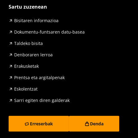
Sartu zuzenean
Bisitaren informazioa
Dokumentu-funtsaren datu-basea
Taldeko bisita
Denboraren lerroa
Erakusketak
Prentsa eta argitalpenak
Eskolentzat
Sarri egiten diren galderak
Erreserbak
Denda