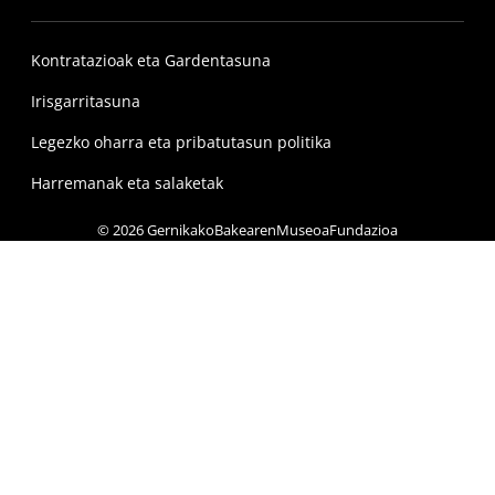
Kontratazioak eta Gardentasuna
Irisgarritasuna
Legezko oharra eta pribatutasun politika
Harremanak eta salaketak
© 2026 GernikakoBakearenMuseoaFundazioa