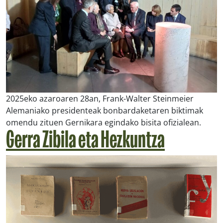
2025eko azaroaren 28an, Frank-Walter Steinmeier
Alemaniako presidenteak bonbardaketaren biktimak
omendu zituen Gernikara egindako bisita ofizialean.
Gerra Zibila eta Hezkuntza