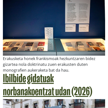
Erakusketa honek frankismoak hezkuntzaren bidez
gizartea nola doktrinatu zuen erakusten duten
monografien aukeraketa bat da hau.
Ibilbide gidatuak
norbanakoentzat udan (2026)