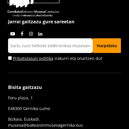
Jarrai gaitzazu gure sareetan
Pribatutasun politika
irakurri eta onartzen dut
Bisita gaitzazu
Foru plaza, 1
E48300 Gernika-Lumo
Bizkaia, Euskadi.
museoa@bakearenmuseoagernika.eus