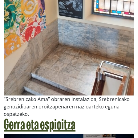
“Srebrenicako Ama” obraren instalazioa, Srebrenicako
genozidioaren oroitzapenaren nazioarteko eguna
ospatzeko.
Gerra eta espioitza