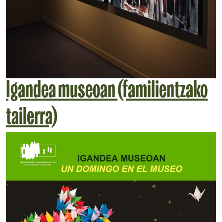
Igandea museoan (familientzako
tailerra)