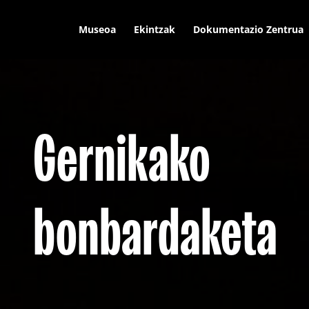
Museoa
Ekintzak
Dokumentazio Zentrua
Gernikako
bonbardaketa