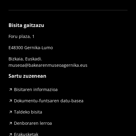
Bisita gaitzazu
Foru plaza, 1
E48300 Gernika-Lumo
Bizkaia, Euskadi.
museoa@bakearenmuseoagernika.eus
Sartu zuzenean
Bisitaren informazioa
Dokumentu-funtsaren datu-basea
Taldeko bisita
Denboraren lerroa
Erakusketak