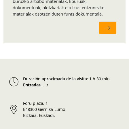
buruzko artxibo-materialak, liburuak,
dokumentuak, aldizkariak eta ikus-entzunezko
materialak osotzen duten funts dokumentala.
Duración aproximada de la visita
:
1 h 30 min
Entradas
Foru plaza, 1
E48300 Gernika-Lumo
Bizkaia, Euskadi.