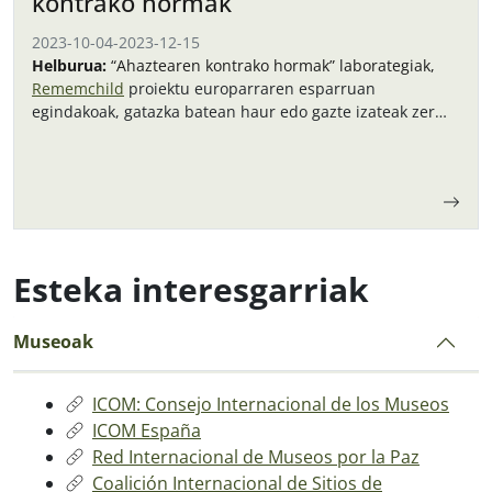
kontrako hormak
2023-10-04
-
2023-12-15
Helburua:
“Ahaztearen kontrako hormak” laborategiak,
Rememchild
proiektu europarraren esparruan
egindakoak, gatazka batean haur edo gazte izateak zer
suposatzen duen jorratzen du.
Esteka interesgarriak
Museoak
ICOM: Consejo Internacional de los Museos
ICOM España
Red Internacional de Museos por la Paz
Coalición Internacional de Sitios de