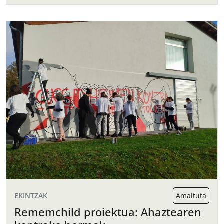
EKINTZAK
Amaituta
Rememchild proiektua: Ahaztearen