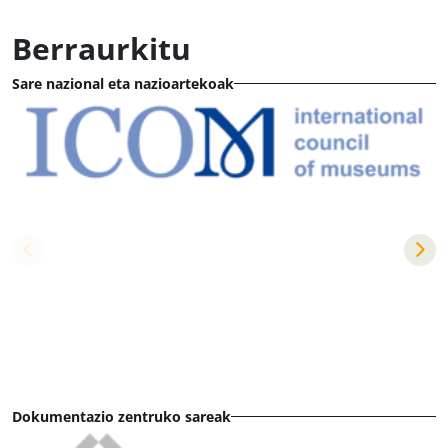
Berraurkitu
Sare nazional eta nazioartekoak
Dokumentazio zentruko sareak