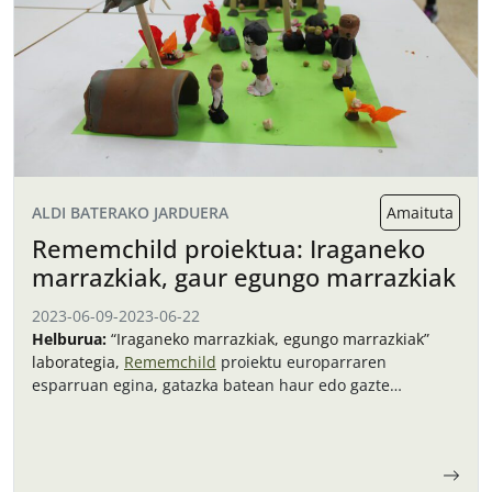
ALDI BATERAKO JARDUERA
Amaituta
Rememchild proiektua: Iraganeko
marrazkiak, gaur egungo marrazkiak
2023-06-09
-
2023-06-22
Helburua:
“Iraganeko marrazkiak, egungo marrazkiak”
laborategia,
Rememchild
proiektu europarraren
esparruan egina, gatazka batean haur edo gazte
izatearen gaia jorratzea du helburu.