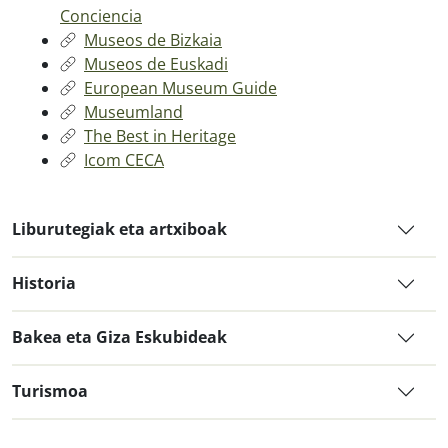
Conciencia
Museos de Bizkaia
Museos de Euskadi
European Museum Guide
Museumland
The Best in Heritage
Icom CECA
Liburutegiak eta artxiboak
Historia
Bakea eta Giza Eskubideak
Turismoa