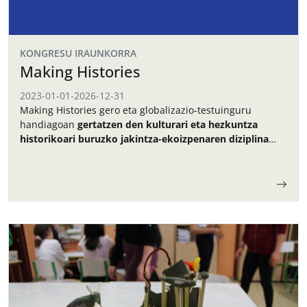
KONGRESU IRAUNKORRA
Making Histories
2023-01-01
-
2026-12-31
Making Histories
gero eta globalizazio-testuinguru
handiagoan
gertatzen den kulturari eta hezkuntza
historikoari buruzko jakintza-ekoizpenaren diziplina
arteko ikusmolde dialogikoa bultzatzeko proiektua
da.