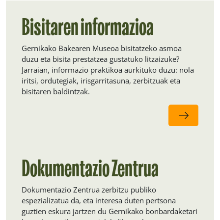
Bisitaren informazioa
Gernikako Bakearen Museoa bisitatzeko asmoa
duzu eta bisita prestatzea gustatuko litzaizuke?
Jarraian, informazio praktikoa aurkituko duzu: nola
iritsi, ordutegiak, irisgarritasuna, zerbitzuak eta
bisitaren baldintzak.
Dokumentazio Zentrua
Dokumentazio Zentrua zerbitzu publiko
espezializatua da, eta interesa duten pertsona
guztien eskura jartzen du Gernikako bonbardaketari