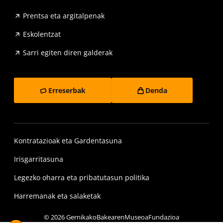
Prentsa eta argitalpenak
Eskolentzat
Sarri egiten diren galderak
Erreserbak
Denda
Kontratazioak eta Gardentasuna
Irisgarritasuna
Legezko oharra eta pribatutasun politika
Harremanak eta salaketak
© 2026 GernikakoBakearenMuseoaFundazioa