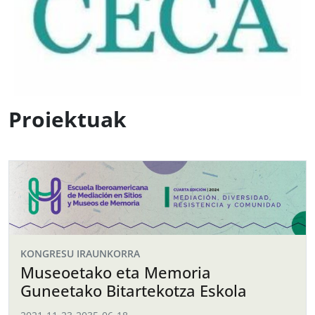
Proiektuak
KONGRESU IRAUNKORRA
Museoetako eta Memoria
Guneetako Bitartekotza Eskola