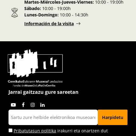
Martes-Miércoles-Jueves-Viernes:
10:00 - 19:00h
Sábado:
10:00 - 19:00h
Lunes-Domingo:
10:00 - 14:30h
Información de la visita
Jarrai gaitzazu gure sareetan
Pribatutasun politika
irakurri eta onartzen dut