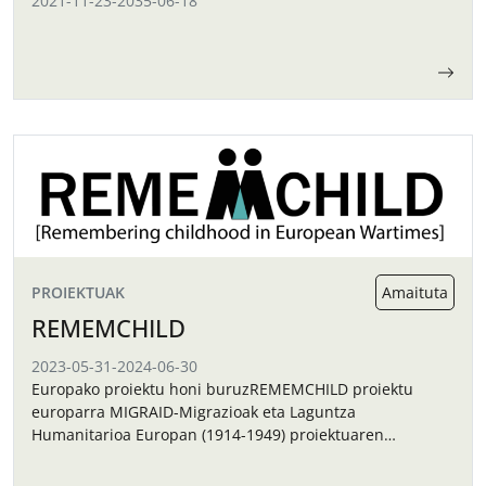
2021-11-23
-
2035-06-18
PROIEKTUAK
Amaituta
REMEMCHILD
2023-05-31
-
2024-06-30
Europako proiektu honi buruzREMEMCHILD proiektu
europarra MIGRAID-Migrazioak eta Laguntza
Humanitarioa Europan (1914-1949) proiektuaren
jarraipena da. Proiektu hori Europe For Citizens 2019
deialdian onartu zen, eta haren helburu nagusia haurren