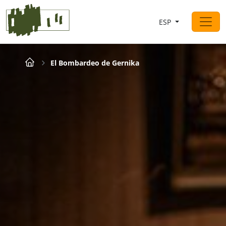
Saltar al contingut
ESP
Navegación principal
Breadcrumb
El Bombardeo de Gernika