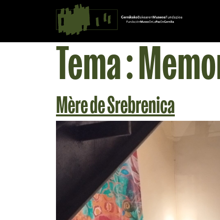
Saltar al contingut
Navigation principale
Tema :
Memor
Mère de Srebrenica