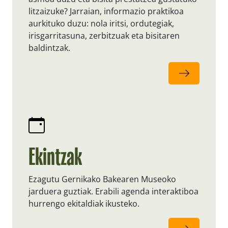
litzaizuke? Jarraian, informazio praktikoa
aurkituko duzu: nola iritsi, ordutegiak,
irisgarritasuna, zerbitzuak eta bisitaren
baldintzak.
Ekintzak
Ezagutu Gernikako Bakearen Museoko
jarduera guztiak. Erabili agenda interaktiboa
hurrengo ekitaldiak ikusteko.