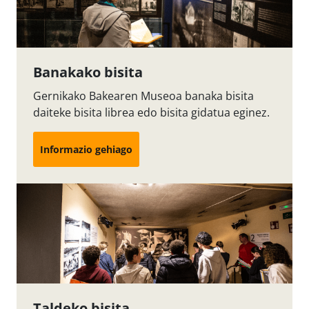
Banakako bisita
Gernikako Bakearen Museoa banaka bisita
daiteke bisita librea edo bisita gidatua eginez.
Informazio gehiago
Taldeko bisita