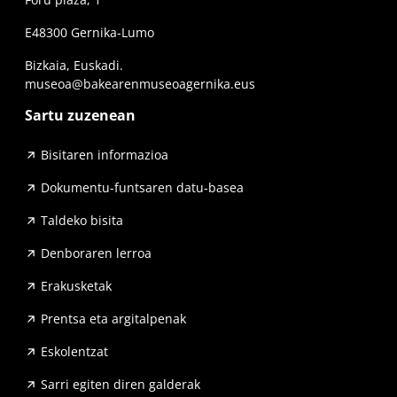
E48300 Gernika-Lumo
Bizkaia, Euskadi.
museoa@bakearenmuseoagernika.eus
Sartu zuzenean
Bisitaren informazioa
Dokumentu-funtsaren datu-basea
Taldeko bisita
Denboraren lerroa
Erakusketak
Prentsa eta argitalpenak
Eskolentzat
Sarri egiten diren galderak