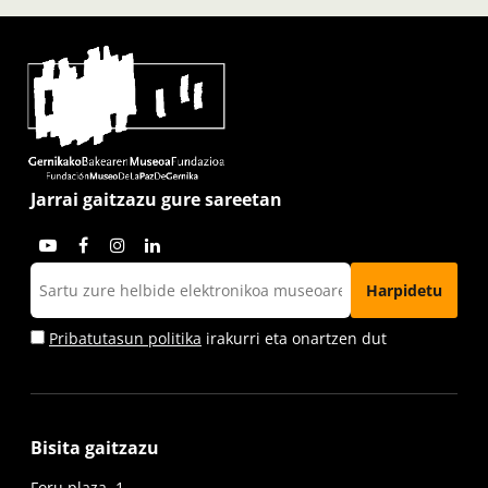
Jarrai gaitzazu gure sareetan
Pribatutasun politika
irakurri eta onartzen dut
Bisita gaitzazu
Foru plaza, 1