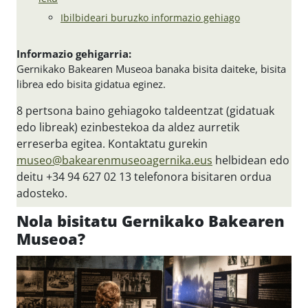
Ibilbideari buruzko informazio gehiago
Informazio gehigarria:
Gernikako Bakearen Museoa banaka bisita daiteke, bisita
librea edo bisita gidatua eginez.
8 pertsona baino gehiagoko taldeentzat (gidatuak
edo libreak) ezinbestekoa da aldez aurretik
erreserba egitea. Kontaktatu gurekin
museo@bakearenmuseoagernika.eus
helbidean edo
deitu +34 94 627 02 13 telefonora bisitaren ordua
adosteko.
Nola bisitatu Gernikako Bakearen
Museoa?