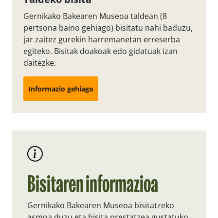
Gernikako Bakearen Museoa taldean (8
pertsona baino gehiago) bisitatu nahi baduzu,
jar zaitez gurekin harremanetan erreserba
egiteko. Bisitak doakoak edo gidatuak izan
daitezke.
Informazio gehiago
Bisitaren informazioa
Gernikako Bakearen Museoa bisitatzeko
asmoa duzu eta bisita prestatzea gustatuko