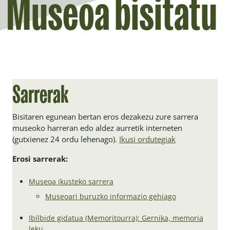
Museoa bisitatu
Sarrerak
Bisitaren egunean bertan eros dezakezu zure sarrera
museoko harreran edo aldez aurretik interneten
(gutxienez 24 ordu lehenago).
Ikusi ordutegiak
Erosi sarrerak:
Museoa ikusteko sarrera
Museoari buruzko informazio gehiago
Ibilbide gidatua (Memoritourra): Gernika, memoria
leku