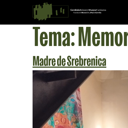
Saltar al contingut
Navegación principal
Tema:
Memor
Madre de Srebrenica