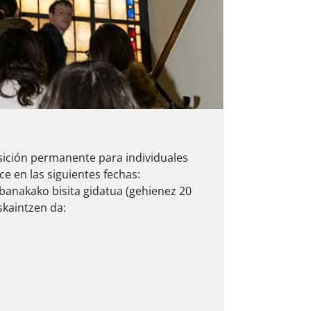
osición permanente para individuales
ce en las siguientes fechas:
banakako bisita gidatua (gehienez 20
kaintzen da: