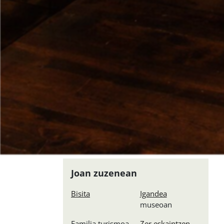
Joan zuzenean
Bisita
Igandea
museoan
Familia turismoa
Zer eskaintzen