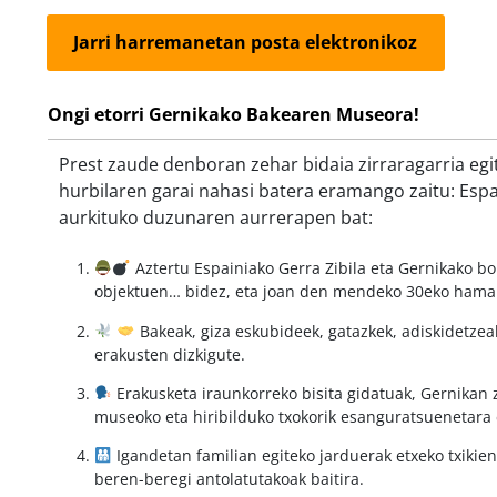
Jarri harremanetan posta elektronikoz
Ongi etorri Gernikako Bakearen Museora!
Prest zaude denboran zehar bidaia zirraragarria eg
hurbilaren garai nahasi batera eramango zaitu: Esp
aurkituko duzunaren aurrerapen bat:
Aztertu Espainiako Gerra Zibila eta Gernikako b
objektuen… bidez, eta joan den mendeko 30eko hamar
Bakeak, giza eskubideek, gatazkek, adiskidetzea
erakusten dizkigute.
Erakusketa iraunkorreko bisita gidatuak, Gernikan 
museoko eta hiribilduko txokorik esanguratsuenetara
Igandetan familian egiteko jarduerak etxeko txikien
beren-beregi antolatutakoak baitira.