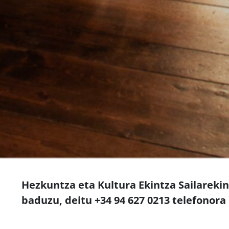
Hezkuntza eta Kultura Ekintza Sailareki
baduzu, deitu +34 94 627 0213 telefonora 