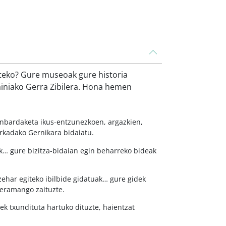
iteko? Gure museoak gure historia
ainiako Gerra Zibilera. Hona hemen
onbardaketa ikus-entzunezkoen, argazkien,
kadako Gernikara bidaiatu.
k… gure bizitza-bidaian egin beharreko bideak
zehar egiteko ibilbide gidatuak… gure gidek
 eramango zaituzte.
ek txundituta hartuko dituzte, haientzat