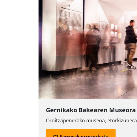
Gernikako Bakearen Museora 
Oroitzapenerako museoa, etorkizuner
Sarrerak erreserbatu