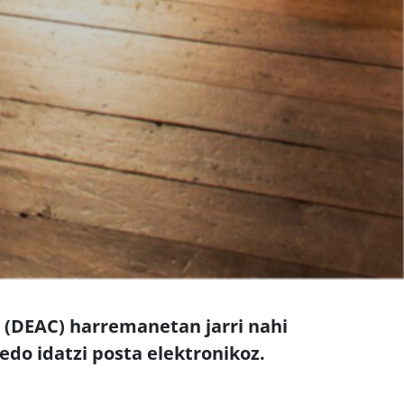
n (DEAC) harremanetan jarri nahi
edo idatzi posta elektronikoz.