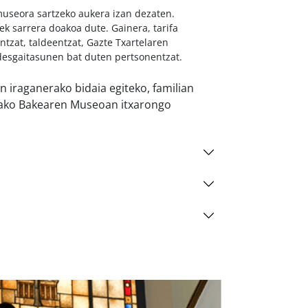
museora sartzeko aukera izan dezaten.
iek sarrera doakoa dute. Gainera, tarifa
ntzat, taldeentzat, Gazte Txartelaren
a desgaitasunen bat duten pertsonentzat.
 iraganerako bidaia egiteko, familian
kako Bakearen Museoan itxarongo