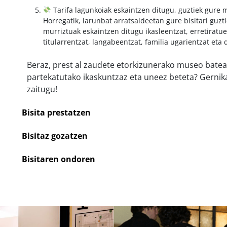
Tarifa lagunkoiak eskaintzen ditugu, guztiek gure 
Horregatik, larunbat arratsaldeetan gure bisitari guzt
murriztuak eskaintzen ditugu ikasleentzat, erretiratue
titularrentzat, langabeentzat, familia ugarientzat et
Beraz, prest al zaudete etorkizunerako museo batean
partekatutako ikaskuntzaz eta uneez beteta? Gerni
zaitugu!
Bisita prestatzen
Bisitaz gozatzen
Bisitaren ondoren