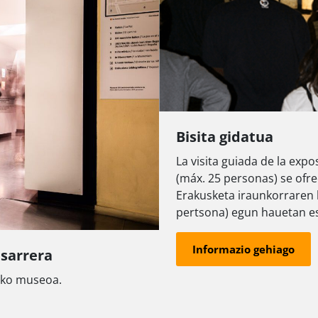
Bisita gidatua
La visita guiada de la exp
(máx. 25 personas) se ofre
Erakusketa iraunkorraren 
pertsona) egun hauetan es
Informazio gehiago
sarrera
ako museoa.