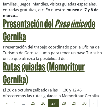
familias, juegos infantiles, visitas guiadas especiales,
entradas gratuitas, etc. En nuestro
museo el 7 y 8 de
marzo
…
Presentación del
Pase único
de
Gernika
Presentación del trabajo coordinado por la Oficina de
Turismo de Gernika-Lumo para tener un pase Turístico
único que ofrezca la posibilidad de…
Rutas guiadas (Memoritour
Gernika)
El 26 de octubre (sábado) a las 11.30 y 12.45
ofreceremos las rutas guiadas o Memoritour Gernika.
Navegación de entradas
«
1
…
25
26
27
28
29
30
»