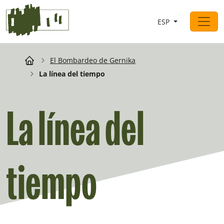
Saltar al contingut
ESP
Navegación principal
El Bombardeo de Gernika
Breadcrumb
La línea del tiempo
La línea del
tiempo