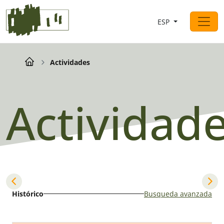
Saltar al contingut
ESP
Navegación principal
Breadcrumb
Actividades
Actividad
Histórico
Busqueda avanzada