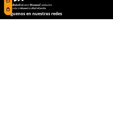
Síguenos en nuestras redes
He leído y acepto la
política de privacidad
Visítanos
Foru plaza, 1
E48300 Gernika-Lumo
Bizkaia, Euskadi.
(+34) 94 627 02 13
museoa@bakearenmuseoagernika.eus