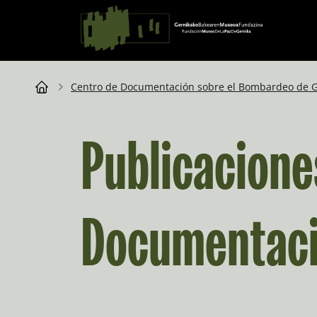
Saltar al contingut
Navegación principal
Breadcrumb
Centro de Documentación sobre el Bombardeo de G
Publicacione
Documentac