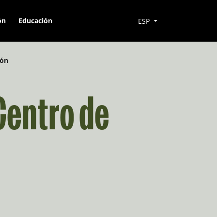
ón
Educación
ESP
ión
Centro de