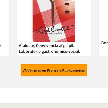
Bom
e
Afaloste, Convivencia al pil-pil.
Laboratorio gastronómico-social.
Ver más en Prens
a y Publicaciones