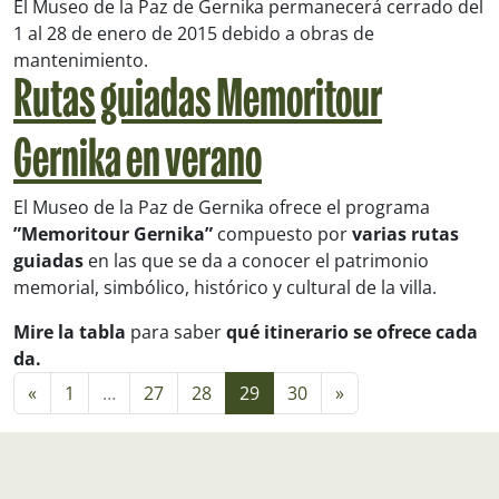
El Museo de la Paz de Gernika permanecerá cerrado del
1 al 28 de enero de 2015 debido a obras de
mantenimiento.
Rutas guiadas Memoritour
Gernika en verano
El Museo de la Paz de Gernika ofrece el programa
”Memoritour Gernika”
compuesto por
varias rutas
guiadas
en las que se da a conocer el patrimonio
memorial, simbólico, histórico y cultural de la villa.
Mire la tabla
para saber
qué itinerario se ofrece cada
da.
Navegación de entradas
«
1
…
27
28
29
30
»