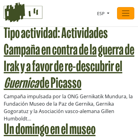
Saltar al contingut
ESP
Navegación principal
Tipo actividad:
Actividades
Campaña en contra de la guerra de
Irak y a favor de re-descubrir el
Guernica
de Picasso
Campaña impulsada por la ONG Gernikatik Mundura, la
Fundación Museo de la Paz de Gernika, Gernika
Gogoratuz y la Asociación vasco-alemana Gillen
Humboldt…
Un domingo en el museo