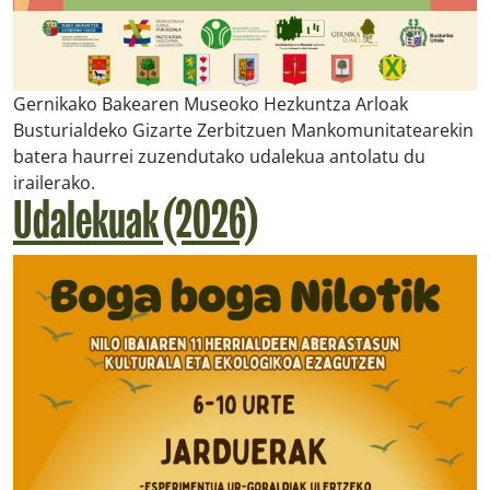
Gernikako Bakearen Museoko Hezkuntza Arloak
Busturialdeko Gizarte Zerbitzuen Mankomunitatearekin
batera haurrei zuzendutako udalekua antolatu du
irailerako.
Udalekuak (2026)