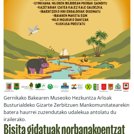
Gernikako Bakearen Museoko Hezkuntza Arloak
Busturialdeko Gizarte Zerbitzuen Mankomunitatearekin
batera haurrei zuzendutako udalekua antolatu du
irailerako.
Bisita gidatuak norbanakoentzat