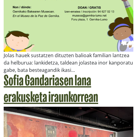
Jolas hauek sustatzen dituzten balioak familian lantzea
da helburua: lankidetza, taldean jolastea inor kanporatu
gabe, bata besteagandik ikasi…
Sofia Gandariasen lana
erakusketa iraunkorrean