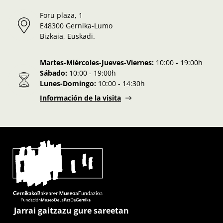
Foru plaza, 1
E48300 Gernika-Lumo
Bizkaia, Euskadi.
Martes-Miércoles-Jueves-Viernes:
10:00 - 19:00h
Sábado:
10:00 - 19:00h
Lunes-Domingo:
10:00 - 14:30h
Información de la visita
Jarrai gaitzazu gure sareetan