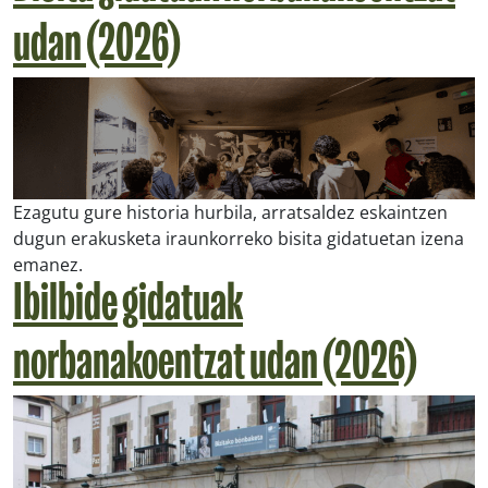
udan (2026)
Ezagutu gure historia hurbila, arratsaldez eskaintzen
dugun erakusketa iraunkorreko bisita gidatuetan izena
emanez.
Ibilbide gidatuak
norbanakoentzat udan (2026)