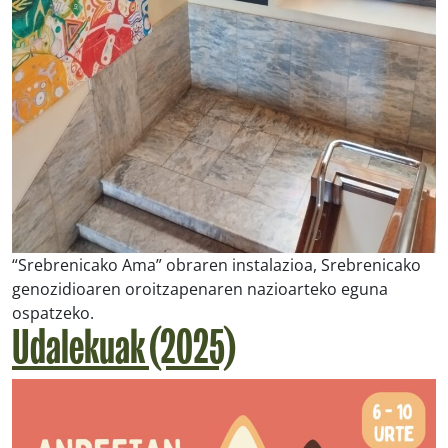
“Srebrenicako Ama” obraren instalazioa, Srebrenicako
genozidioaren oroitzapenaren nazioarteko eguna
ospatzeko.
Udalekuak (2025)