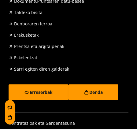
Dokumentu-funtsaren datu-basea
Taldeko bisita
Denboraren lerroa
Erakusketak
Prentsa eta argitalpenak
Eskolentzat
Sarri egiten diren galderak
Erreserbak
Denda
Kontratazioak eta Gardentasuna
Irisgarritasuna