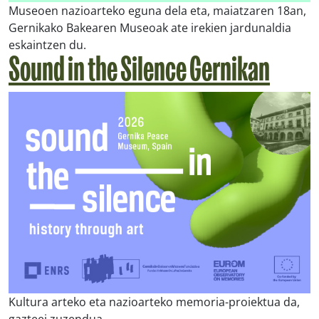
Museoen nazioarteko eguna dela eta, maiatzaren 18an,
Gernikako Bakearen Museoak ate irekien jardunaldia
eskaintzen du.
Sound in the Silence Gernikan
Kultura arteko eta nazioarteko memoria-proiektua da,
gazteei zuzendua.