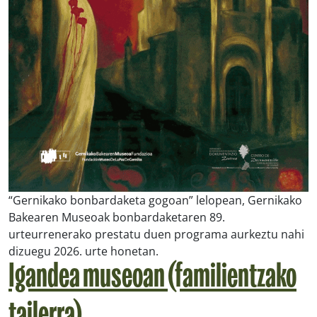
“Gernikako bonbardaketa gogoan” lelopean, Gernikako
Bakearen Museoak bonbardaketaren 89.
urteurrenerako prestatu duen programa aurkeztu nahi
dizuegu 2026. urte honetan.
Igandea museoan (familientzako
tailerra)