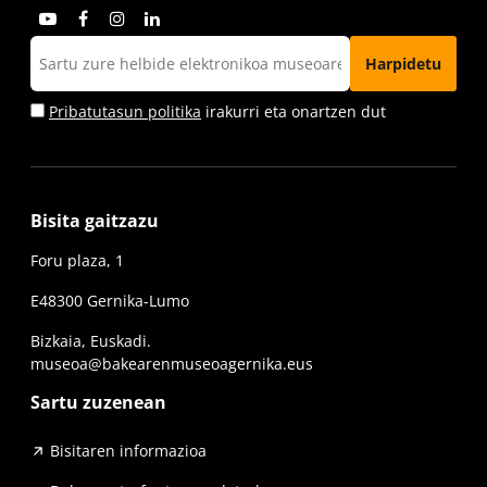
Pribatutasun politika
irakurri eta onartzen dut
Bisita gaitzazu
Foru plaza, 1
E48300 Gernika-Lumo
Bizkaia, Euskadi.
museoa@bakearenmuseoagernika.eus
Sartu zuzenean
Bisitaren informazioa