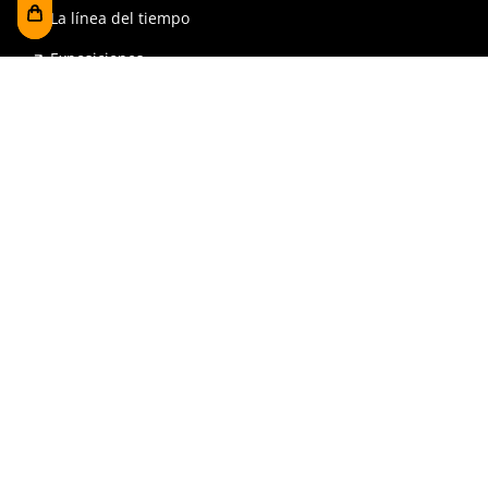
La línea del tiempo
Exposiciones
Prensa y publicaciones
Para escuelas
FAQ
Reserva
Tienda
Contrataciones y Transparencia
Accesibilidad
Aviso legal y política de privacidad