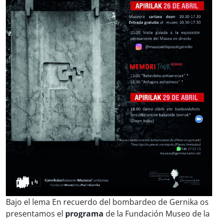
Bajo el lema
En recuerdo del bombardeo de Gernika
os
presentamos el
programa
de la Fundación Museo de la