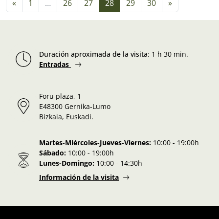
Navegación de entradas
«
1
…
26
27
28
29
30
»
Duración aproximada de la visita
:
1 h 30 min.
Entradas
Foru plaza, 1
E48300 Gernika-Lumo
Bizkaia, Euskadi.
Martes-Miércoles-Jueves-Viernes:
10:00 - 19:00h
Sábado:
10:00 - 19:00h
Lunes-Domingo:
10:00 - 14:30h
Información de la visita