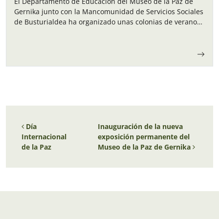
El Departamento de Educación del Museo de la Paz de
Gernika junto con la Mancomunidad de Servicios Sociales
de Busturialdea ha organizado unas colonias de verano
para los niños y…
Navegación de entradas
Día
Inauguración de la nueva
Internacional
exposición permanente del
de la Paz
Museo de la Paz de Gernika