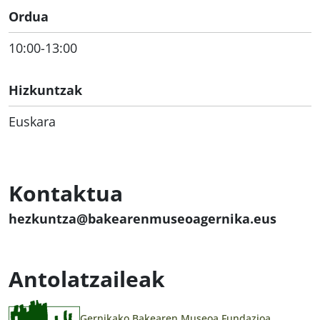
Ordua
10:00-13:00
Hizkuntzak
Euskara
Kontaktua
hezkuntza@bakearenmuseoagernika.eus
Antolatzaileak
Gernikako Bakearen Museoa Fundazioa