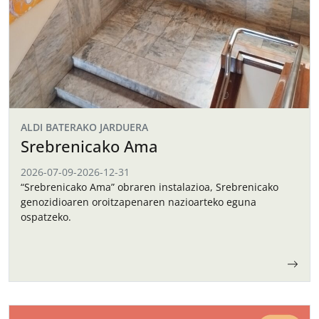
ALDI BATERAKO JARDUERA
Srebrenicako Ama
2026-07-09
-
2026-12-31
“Srebrenicako Ama” obraren instalazioa, Srebrenicako
genozidioaren oroitzapenaren nazioarteko eguna
ospatzeko.