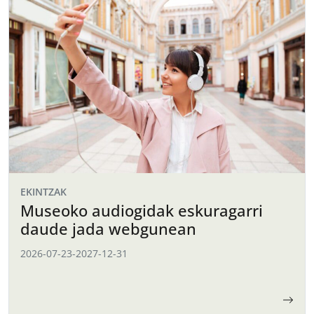
EKINTZAK
Museoko audiogidak eskuragarri
daude jada webgunean
2026-07-23
-
2027-12-31