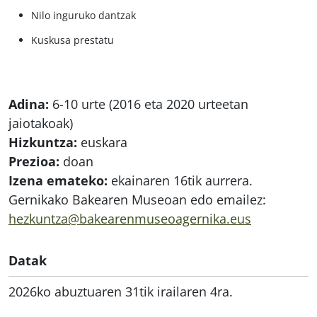
Nilo inguruko dantzak
Kuskusa prestatu
Adina:
6-10 urte (2016 eta 2020 urteetan
jaiotakoak)
Hizkuntza:
euskara
Prezioa:
doan
Izena emateko:
ekainaren 16tik aurrera.
Gernikako Bakearen Museoan edo emailez:
hezkuntza@bakearenmuseoagernika.eus
Datak
2026ko abuztuaren 31tik irailaren 4ra.