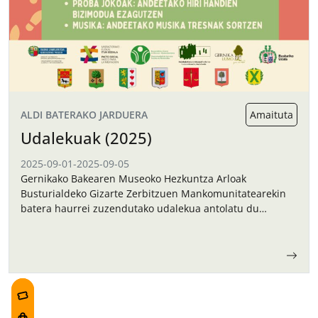
ALDI BATERAKO JARDUERA
Amaituta
Udalekuak (2025)
2025-09-01
-
2025-09-05
Gernikako Bakearen Museoko Hezkuntza Arloak
Busturialdeko Gizarte Zerbitzuen Mankomunitatearekin
batera haurrei zuzendutako udalekua antolatu du
irailerako.