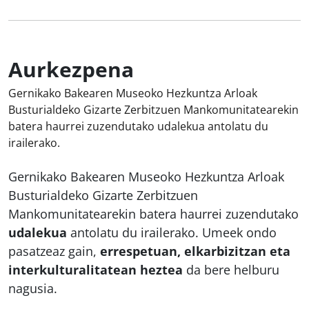
Aurkezpena
Gernikako Bakearen Museoko Hezkuntza Arloak
Busturialdeko Gizarte Zerbitzuen Mankomunitatearekin
batera haurrei zuzendutako udalekua antolatu du
irailerako.
Gernikako Bakearen Museoko Hezkuntza Arloak
Busturialdeko Gizarte Zerbitzuen
Mankomunitatearekin batera haurrei zuzendutako
udalekua
antolatu du irailerako. Umeek ondo
pasatzeaz gain,
errespetuan, elkarbizitzan eta
interkulturalitatean heztea
da bere helburu
nagusia.