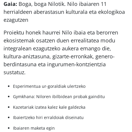
Gaia:
Boga, boga Nilotik. Nilo ibaiaren 11
herrialdeen aberastasun kulturala eta ekologikoa
ezagutzen
Proiektu honek haurrei Nilo ibaia eta berorren
ekosistemak osatzen duen errealitatea modu
integralean ezagutzeko aukera emango die,
kultura-aniztasuna, gizarte-erronkak, genero-
berdintasuna eta ingurumen-kontzientzia
sustatuz.
Esperimentua ur-goraldiak ulertzeko
Gymkhana: Niloren ibilbidean probak gainditu
Kazetariak izatea kalez kale galdezka
Ibaiertzeko hiri erraldoiak diseinatu
Ibaiaren maketa egin