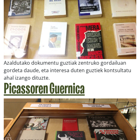
Azaldutako dokumentu guztiak zentruko gordailuan
gordeta daude, eta interesa duten guztiek kontsultatu
ahal izango dituzte.
Picassoren Guernica