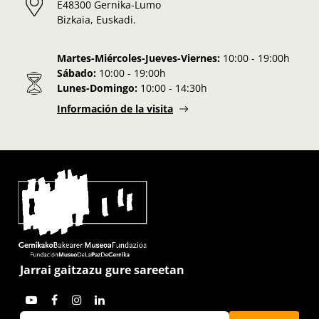
E48300 Gernika-Lumo
Bizkaia, Euskadi.
Martes-Miércoles-Jueves-Viernes:
10:00 - 19:00h
Sábado:
10:00 - 19:00h
Lunes-Domingo:
10:00 - 14:30h
Información de la visita
Jarrai gaitzazu gure sareetan