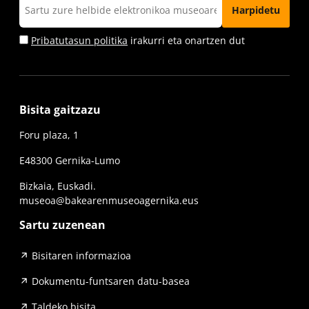
Pribatutasun politika
irakurri eta onartzen dut
Bisita gaitzazu
Foru plaza, 1
E48300 Gernika-Lumo
Bizkaia, Euskadi.
museoa@bakearenmuseoagernika.eus
Sartu zuzenean
Bisitaren informazioa
Dokumentu-funtsaren datu-basea
Taldeko bisita