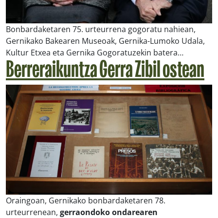
Bonbardaketaren 75. urteurrena gogoratu nahiean,
Gernikako Bakearen Museoak, Gernika-Lumoko Udala,
Kultur Etxea eta Gernika Gogoratuzekin batera…
Berreraikuntza Gerra Zibil ostean
Oraingoan, Gernikako bonbardaketaren 78.
urteurrenean,
gerraondoko ondarearen