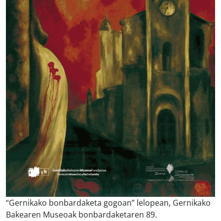
“Gernikako bonbardaketa gogoan” lelopean, Gernikako
Bakearen Museoak bonbardaketaren 89.