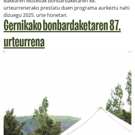
Bakearen Museoak bonbardaketaren 88.
urteurrenerako prestatu duen programa aurkeztu nahi
dizuegu 2025. urte honetan.
Gernikako bonbardaketaren 87.
urteurrena