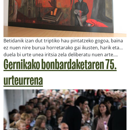
Betidanik izan dut triptiko hau pintatzeko gogoa, baina
ez nuen nire burua horretarako gai ikusten, harik eta…
duela bi urte unea iritsia zela deliberatu nuen arte….
Gernikako bonbardaketaren 75.
urteurrena