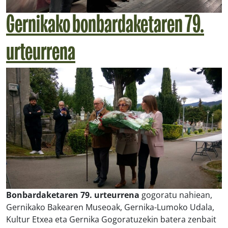
Gernikako bonbardaketaren 79.
urteurrena
Bonbardaketaren 79. urteurrena
gogoratu nahiean,
Gernikako Bakearen Museoak, Gernika-Lumoko Udala,
Kultur Etxea eta Gernika Gogoratuzekin batera zenbait