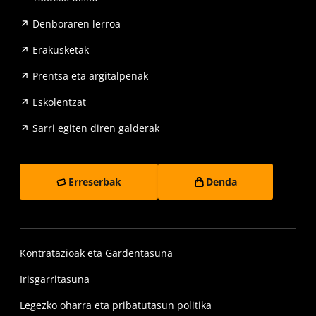
Denboraren lerroa
Erakusketak
Prentsa eta argitalpenak
Eskolentzat
Sarri egiten diren galderak
Erreserbak
Denda
Kontratazioak eta Gardentasuna
Irisgarritasuna
Legezko oharra eta pribatutasun politika