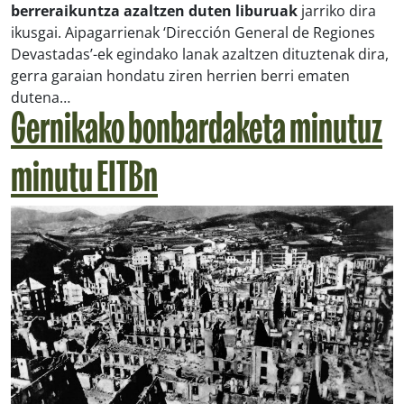
berreraikuntza azaltzen duten liburuak
jarriko dira
ikusgai. Aipagarrienak ‘Dirección General de Regiones
Devastadas’-ek egindako lanak azaltzen dituztenak dira,
gerra garaian hondatu ziren herrien berri ematen
dutena…
Gernikako bonbardaketa minutuz
minutu EITBn