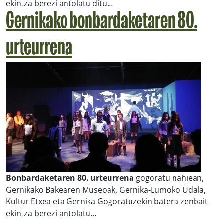
ekintza berezi antolatu ditu…
Gernikako bonbardaketaren 80.
urteurrena
Bonbardaketaren 80. urteurrena
gogoratu nahiean,
Gernikako Bakearen Museoak, Gernika-Lumoko Udala,
Kultur Etxea eta Gernika Gogoratuzekin batera zenbait
ekintza berezi antolatu…