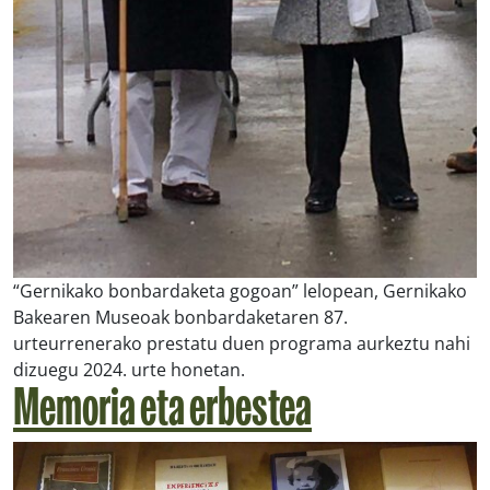
“Gernikako bonbardaketa gogoan” lelopean, Gernikako
Bakearen Museoak bonbardaketaren 87.
urteurrenerako prestatu duen programa aurkeztu nahi
dizuegu 2024. urte honetan.
Memoria eta erbestea