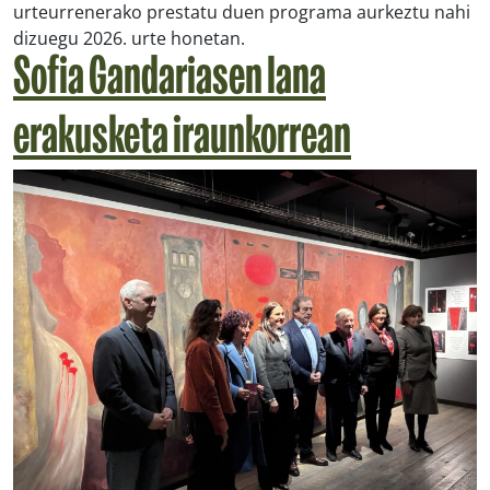
urteurrenerako prestatu duen programa aurkeztu nahi
dizuegu 2026. urte honetan.
Sofia Gandariasen lana
erakusketa iraunkorrean