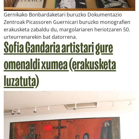
Gernikako Bonbardaketari buruzko Dokumentazio
Zentroak Picassoren Guernicari buruzko monografien
erakusketa zabaldu du, margolariaren heriotzaren 50.
urteurrenarekin bat datorrena.
Sofia Gandaria artistari gure
omenaldi xumea (erakusketa
luzatuta)