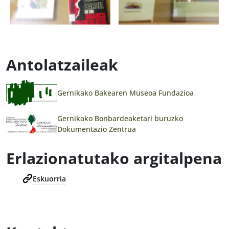
Antolatzaileak
Gernikako Bakearen Museoa Fundazioa
Gernikako Bonbardeaketari buruzko
Dokumentazio Zentrua
Erlazionatutako argitalpena
Eskuorria