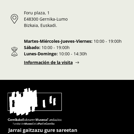
Foru plaza, 1
E48300 Gernika-Lumo
Bizkaia, Euskadi.
Martes-Miércoles-Jueves-Viernes:
10:00 - 19:00h
Sábado:
10:00 - 19:00h
Lunes-Domingo:
10:00 - 14:30h
Información de la visita
Jarrai gaitzazu gure sareetan