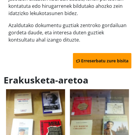
kontatuta edo hirugarrenek bildutako ahozko zein
idatzizko lekukotasunen bidez.
Azaldutako dokumentu guztiak zentroko gordailuan
gordeta daude, eta interesa duten guztiek
kontsultatu ahal izango dituzte.
Erreserbatu zure bisita
Erakusketa-aretoa