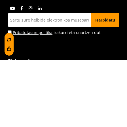
Pribatutasun politika
irakurri eta onartzen dut
Bisita gaitzazu
Foru plaza, 1
E48300 Gernika-Lumo
Bizkaia, Euskadi.
museoa@bakearenmuseoagernika.eus
Sartu zuzenean
Bisitaren informazioa