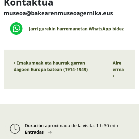
Kontaktua
museoa@bakearenmuseoagernika.eus
Jarri gurekin harremanetan WhatsApp bidez
Post navigation
Emakumeak eta haurrak gerran
Aire
dagoen Europa batean (1914-1949)
errea
Duración aproximada de la visita
:
1 h 30 min
Entradas