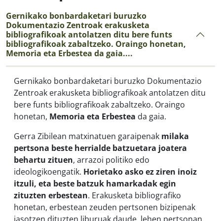
Gernikako bonbardaketari buruzko
Dokumentazio Zentroak erakusketa
bibliografikoak antolatzen ditu bere funts
bibliografikoak zabaltzeko. Oraingo honetan,
Memoria eta Erbestea da gaia....
Gernikako bonbardaketari buruzko Dokumentazio
Zentroak erakusketa bibliografikoak antolatzen ditu
bere funts bibliografikoak zabaltzeko. Oraingo
honetan,
Memoria eta Erbestea
da gaia.
Gerra Zibilean matxinatuen garaipenak
milaka
pertsona beste herrialde batzuetara joatera
behartu zituen
, arrazoi politiko edo
ideologikoengatik.
Horietako asko ez ziren inoiz
itzuli, eta beste batzuk hamarkadak egin
zituzten erbestean
. Erakusketa bibliografiko
honetan, erbestean zeuden pertsonen bizipenak
jasotzen dituzten liburuak daude, lehen pertsonan