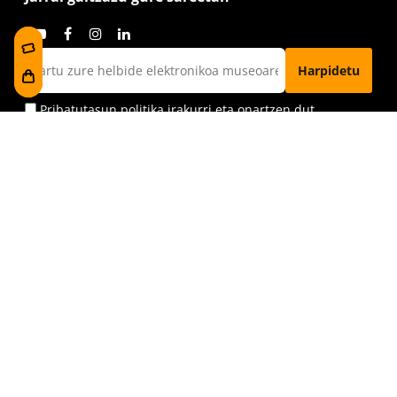
Pribatutasun politika
irakurri eta onartzen dut
Bisita gaitzazu
Foru plaza, 1
E48300 Gernika-Lumo
Bizkaia, Euskadi.
museoa@bakearenmuseoagernika.eus
Sartu zuzenean
Bisitaren informazioa