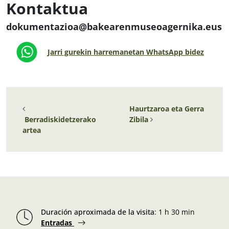
Kontaktua
dokumentazioa@bakearenmuseoagernika.eus
Jarri gurekin harremanetan WhatsApp bidez
Post navigation
Haurtzaroa eta Gerra
Berradiskidetzerako
Zibila
artea
Duración aproximada de la visita
:
1 h 30 min
Entradas