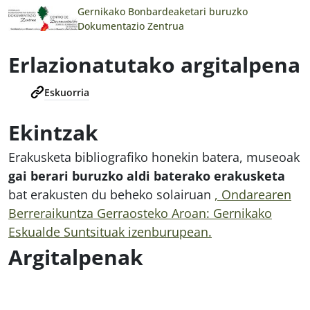
Gernikako Bonbardeaketari buruzko
Dokumentazio Zentrua
Erlazionatutako argitalpena
Eskuorria
Ekintzak
Erakusketa bibliografiko honekin batera, museoak
gai berari buruzko aldi baterako erakusketa
bat erakusten du beheko solairuan
, Ondarearen
Berreraikuntza Gerraosteko Aroan: Gernikako
Eskualde Suntsituak
izenburupean.
Argitalpenak