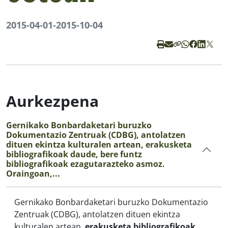
2015-04-01
-
2015-10-04
Aurkezpena
Gernikako Bonbardaketari buruzko
Dokumentazio Zentruak (CDBG), antolatzen
dituen ekintza kulturalen artean, erakusketa
bibliografikoak daude, bere funtz
bibliografikoak ezagutarazteko asmoz.
Oraingoan,...
Gernikako Bonbardaketari buruzko Dokumentazio
Zentruak (CDBG), antolatzen dituen ekintza
kulturalen artean,
erakusketa bibliografikoak