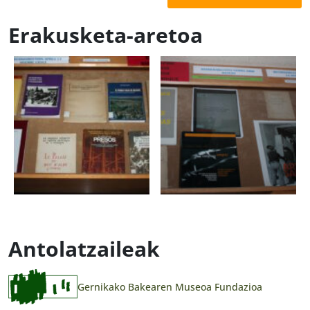
Erakusketa-aretoa
Antolatzaileak
Gernikako Bakearen Museoa Fundazioa