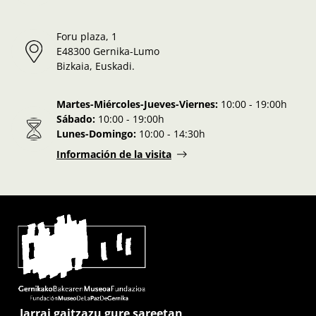
Foru plaza, 1
E48300 Gernika-Lumo
Bizkaia, Euskadi.
Martes-Miércoles-Jueves-Viernes:
10:00 - 19:00h
Sábado:
10:00 - 19:00h
Lunes-Domingo:
10:00 - 14:30h
Información de la visita
Jarrai gaitzazu gure sareetan