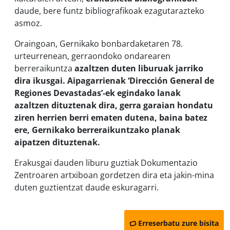
daude, bere funtz bibliografikoak ezagutarazteko
asmoz.
Oraingoan, Gernikako bonbardaketaren 78.
urteurrenean, gerraondoko ondarearen
berreraikuntza
azaltzen duten liburuak jarriko
dira ikusgai. Aipagarrienak ‘Dirección General de
Regiones Devastadas’-ek egindako lanak
azaltzen dituztenak dira, gerra garaian hondatu
ziren herrien berri ematen dutena, baina batez
ere, Gernikako berreraikuntzako planak
aipatzen dituztenak.
Erakusgai dauden liburu guztiak Dokumentazio
Zentroaren artxiboan gordetzen dira eta jakin-mina
duten guztientzat daude eskuragarri.
Erreserbatu zure bisita