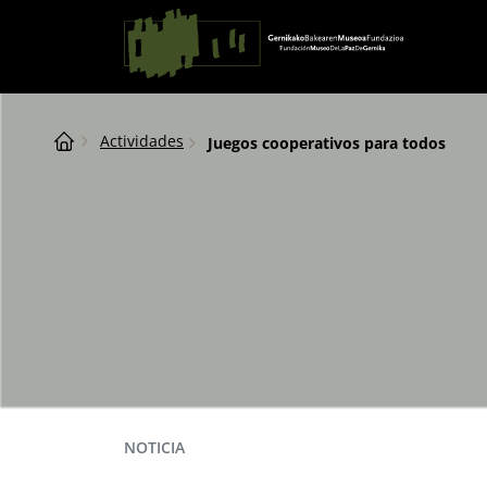
Saltar al contingut
Navegación principal
Breadcrumb
Actividades
Juegos cooperativos para todos
NOTICIA