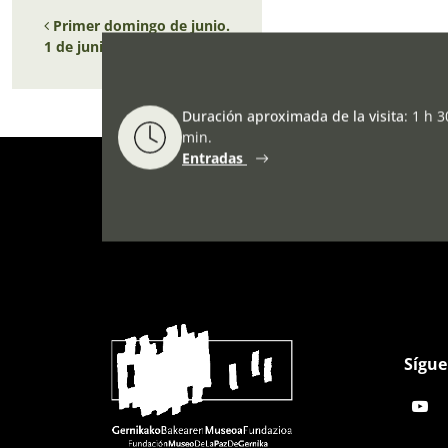
Navegación de entradas
Primer domingo de junio.
1 de junio
Duración aproximada de la visita
:
1 h 3
min.
Entradas
Sígue