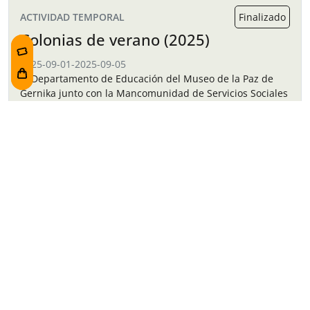
ACTIVIDAD TEMPORAL
Finalizado
Colonias de verano (2025)
2025-09-01
-
2025-09-05
El Departamento de Educación del Museo de la Paz de
Gernika junto con la Mancomunidad de Servicios Sociales
de Busturialdea ha organizado unas colonias de verano
para los niños y…
Navegación de entradas
Juegos
Exposición temporal: El
cooperativos
archivo Ringelblum: la
para todos
historia oculta del gueto de
Varsovia.