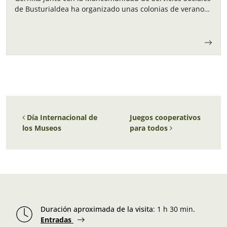
de Busturialdea ha organizado unas colonias de verano
para los niños y…
Navegación de entradas
Día Internacional de
Juegos cooperativos
los Museos
para todos
Duración aproximada de la visita
:
1 h 30 min.
Entradas