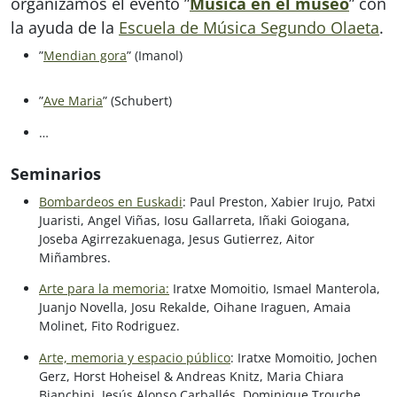
organizamos el evento ”
Música en el museo
” con
la ayuda de la
Escuela de Música Segundo Olaeta
.
”
Mendian gora
” (Imanol)
”
Ave Maria
” (Schubert)
…
Seminarios
Bombardeos en Euskadi
: Paul Preston, Xabier Irujo, Patxi
Juaristi, Angel Viñas, Iosu Gallarreta, Iñaki Goiogana,
Joseba Agirrezakuenaga, Jesus Gutierrez, Aitor
Miñambres.
Arte para la memoria:
Iratxe Momoitio, Ismael Manterola,
Juanjo Novella, Josu Rekalde, Oihane Iraguen, Amaia
Molinet, Fito Rodriguez.
Arte, memoria y espacio público
: Iratxe Momoitio, Jochen
Gerz, Horst Hoheisel & Andreas Knitz, Maria Chiara
Bianchini, Jesús Alonso Carballés, Dominique Trouche,