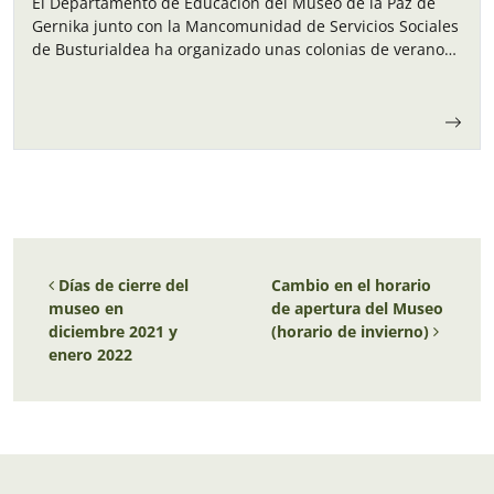
El Departamento de Educación del Museo de la Paz de
Gernika junto con la Mancomunidad de Servicios Sociales
de Busturialdea ha organizado unas colonias de verano
para los niños y…
Navegación de entradas
Días de cierre del
Cambio en el horario
museo en
de apertura del Museo
diciembre 2021 y
(horario de invierno)
enero 2022