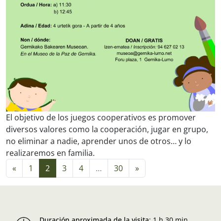
El objetivo de los juegos cooperativos es promover
diversos valores como la cooperación, jugar en grupo,
no eliminar a nadie, aprender unos de otros… y lo
realizaremos en familia.
Navegación de entradas
«
1
2
3
4
…
30
»
Duración aproximada de la visita
:
1 h 30 min.