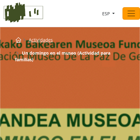
Saltar al contingut
ESP
Navegación principal
Breadcrumb
Actividades
Un domingo en el museo (Actividad para
familias)