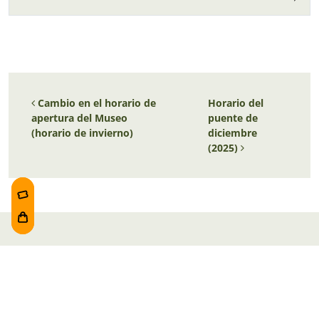
Navegación de entradas
Cambio en el horario de
Horario del
apertura del Museo
puente de
(horario de invierno)
diciembre
(2025)
Duración aproximada de la visita
:
1 h 30 min.
Entradas