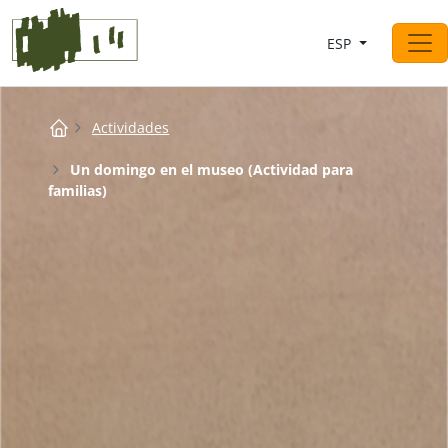
Saltar al contingut
ESP
Navegación principal
Breadcrumb
Actividades
Un domingo en el museo (Actividad para
familias)