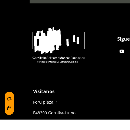
Sígue
Visítanos
Foru plaza, 1
E48300 Gernika-Lumo
Bizkaia, Euskadi.
(+34) 94 627 02 13