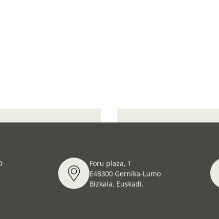
TEMPORAL E ITINERANTE
Stand del Museo en Exp
0
Foru plaza, 1
E48300 Gernika-Lumo
Bizkaia, Euskadi.