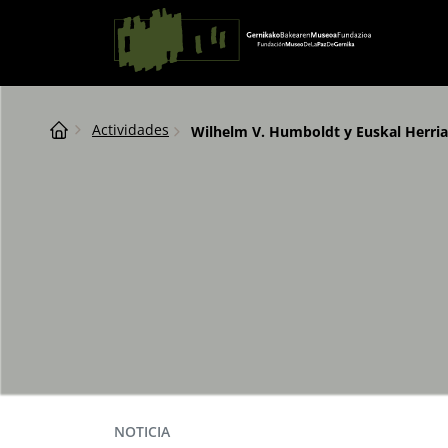
Saltar al contingut
Navegación principal
Breadcrumb
Actividades
Wilhelm V. Humboldt y Euskal Herri
NOTICIA