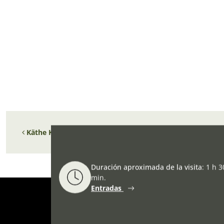
Navegación de entradas
Käthe Kollwitz: Grabados y esculturas. © Goethe Institut
Duración aproximada de la visita
:
1 h 3
min.
Entradas