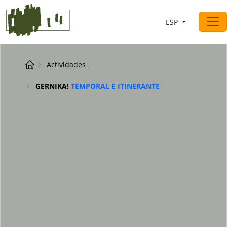
Saltar al contingut
ESP
Navegación principal
Breadcrumb
Actividades
GERNIKA!
TEMPORAL E ITINERANTE