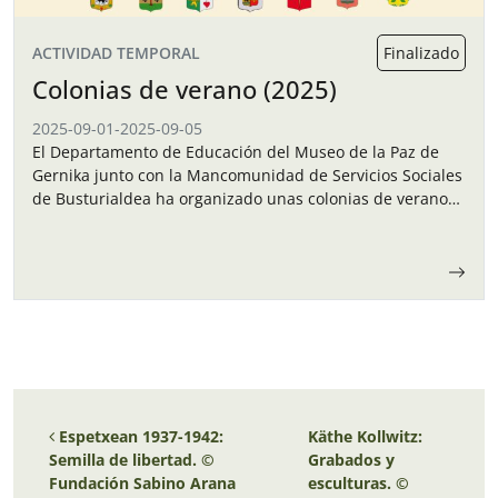
ACTIVIDAD TEMPORAL
Finalizado
Colonias de verano (2025)
2025-09-01
-
2025-09-05
El Departamento de Educación del Museo de la Paz de
Gernika junto con la Mancomunidad de Servicios Sociales
de Busturialdea ha organizado unas colonias de verano
para los niños y…
Navegación de entradas
Espetxean 1937-1942:
Käthe Kollwitz:
Semilla de libertad. ©
Grabados y
Fundación Sabino Arana
esculturas. ©