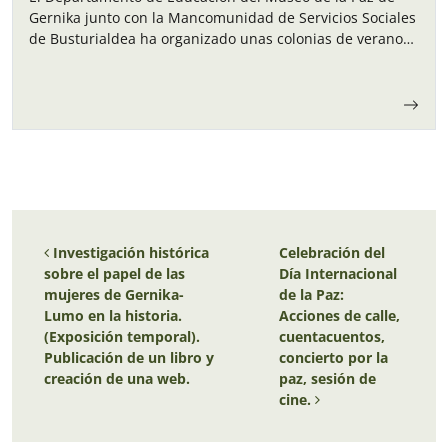
Gernika junto con la Mancomunidad de Servicios Sociales
de Busturialdea ha organizado unas colonias de verano
para los niños y…
Navegación de entradas
Investigación histórica
Celebración del
sobre el papel de las
Día Internacional
mujeres de Gernika-
de la Paz:
Lumo en la historia.
Acciones de calle,
(Exposición temporal).
cuentacuentos,
Publicación de un libro y
concierto por la
creación de una web.
paz, sesión de
cine.