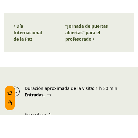
Navegación de entradas
Día
”Jornada de puertas
Internacional
abiertas” para el
de la Paz
profesorado
Duración aproximada de la visita
:
1 h 30 min.
Entradas
Foru plaza, 1
E48300 Gernika-Lumo
Bizkaia, Euskadi.