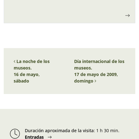
para los niños y…
Navegación de entradas
La noche de los
Día internacional de los
museos.
museos.
16 de mayo,
17 de mayo de 2009,
sábado
domingo
Duración aproximada de la visita
:
1 h 30 min.
Entradas