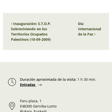
Navegación de entradas
Inauguración: S.T.O.P.
Día
Sobreviviendo en los
Internacional
Territorios Ocupados
de la Paz
Palestinos (10-09-2009)
Duración aproximada de la visita
:
1 h 30 min.
Entradas
Foru plaza, 1
E48300 Gernika-Lumo
Bizkaia, Euskadi.