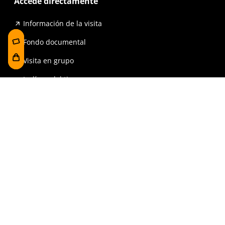
Accede directamente
Información de la visita
Fondo documental
Visita en grupo
La línea del tiempo
Exposiciones
Prensa y publicaciones
Para escuelas
FAQ
Reserva
Tienda