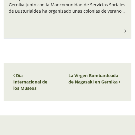
Gernika junto con la Mancomunidad de Servicios Sociales
de Busturialdea ha organizado unas colonias de verano
para los niños y…
Navegación de entradas
Día
La Virgen Bombardeada
Internacional de
de Nagasaki en Gernika
los Museos