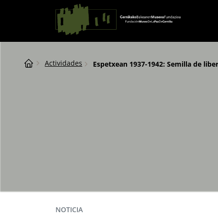
Saltar al contingut
Navegación principal
Breadcrumb
Actividades
Espetxean 1937-1942: Semilla de libe
NOTICIA