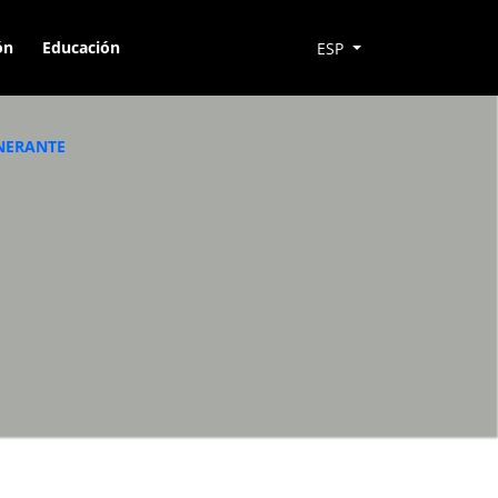
ón
Educación
ESP
INERANTE