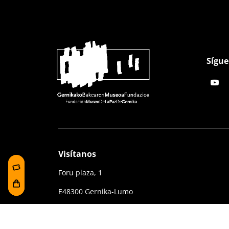
Sígue
Visítanos
Foru plaza, 1
E48300 Gernika-Lumo
Bizkaia, Euskadi.
(+34) 94 627 02 13