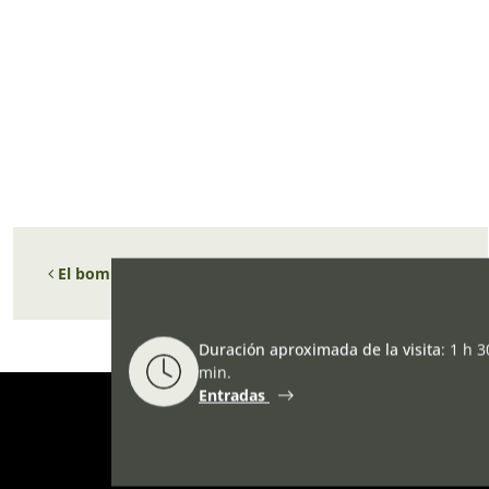
Navegación de entradas
El bombardeo de Gernika.
PERMANENTE
(1998-2002)
Duración aproximada de la visita
:
1 h 3
min.
Entradas