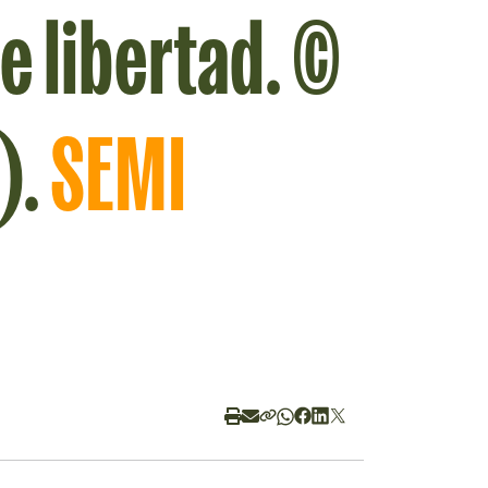
e libertad. ©
).
SEMI