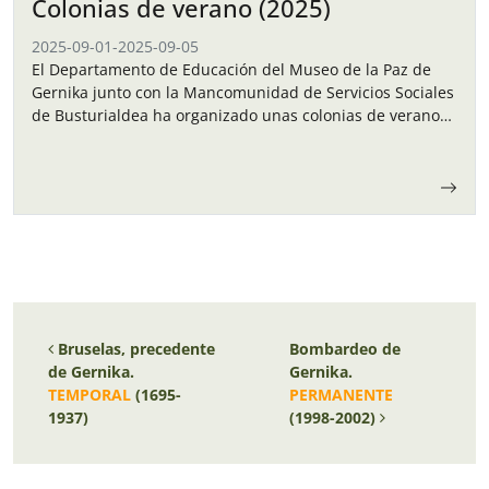
Colonias de verano (2025)
2025-09-01
-
2025-09-05
El Departamento de Educación del Museo de la Paz de
Gernika junto con la Mancomunidad de Servicios Sociales
de Busturialdea ha organizado unas colonias de verano
para los niños y…
Navegación de entradas
Bruselas, precedente
Bombardeo de
de Gernika.
Gernika.
TEMPORAL
(1695-
PERMANENTE
1937)
(1998-2002)