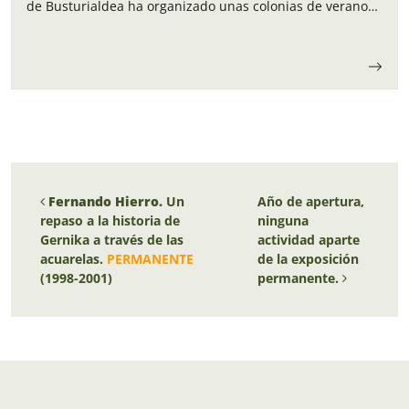
de Busturialdea ha organizado unas colonias de verano
para los niños y…
Navegación de entradas
Fernando Hierro.
Un
Año de apertura,
repaso a la historia de
ninguna
Gernika a través de las
actividad aparte
acuarelas.
PERMANENTE
de la exposición
(1998-2001)
permanente.