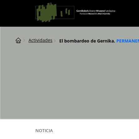
Saltar al contingut
Navegación principal
Breadcrumb
Actividades
El bombardeo de Gernika.
PERMANE
NOTICIA