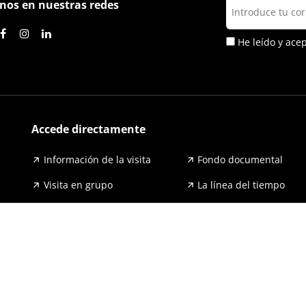
nos en nuestras redes
He leído y ace
Accede directamente
Información de la visita
Fondo documental
Visita en grupo
La línea del tiempo
Exposiciones
Prensa y publicaciones
Para escuelas
FAQ
Accesibilidad
Aviso legal y política de pri