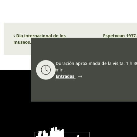
Navegación de entradas
Día internacional de los
Espetxean 1937-
museos.
ITINERANTE
Duración aproximada de la visita
:
1 h 3
min.
Entradas