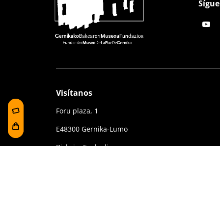
Sígue
Visítanos
Foru plaza, 1
E48300 Gernika-Lumo
Bizkaia, Euskadi.
(+34) 94 627 02 13
museoa@bakearenmuseoagernika.eus
Contrataciones y Transparencia