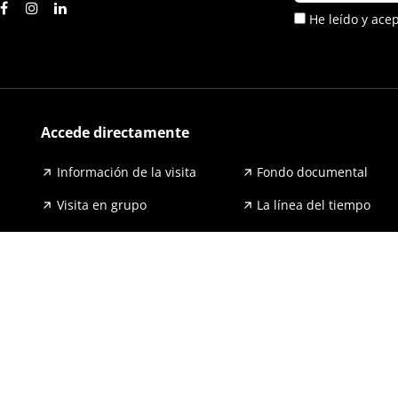
He leído y ace
Accede directamente
Información de la visita
Fondo documental
Visita en grupo
La línea del tiempo
Exposiciones
Prensa y publicaciones
Para escuelas
FAQ
Accesibilidad
Aviso legal y política de pri
© 2026 GernikakoBakearenMuseoaFundazioa