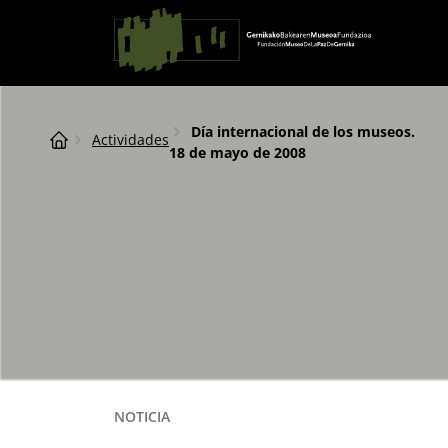
Saltar al contingut
Navegación principal
Breadcrumb
Día internacional de los museos.
Actividades
18 de mayo de 2008
NOTICIA