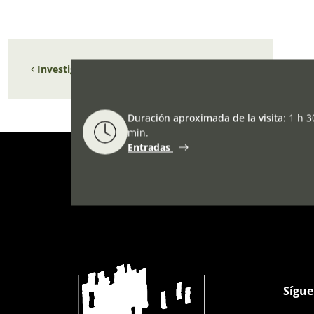
Navegación de entradas
Investigando en el Archivo Secreto Vaticano
Duración aproximada de la visita
:
1 h 3
min.
Entradas
Sígue