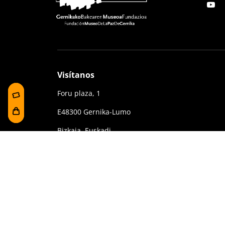
Visítanos
Foru plaza, 1
E48300 Gernika-Lumo
Bizkaia, Euskadi.
(+34) 94 627 02 13
museoa@bakearenmuseoagernika.eus
Contrataciones y Transparencia