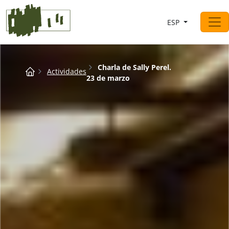
Saltar al contingut
ESP
Navegación principal
Breadcrumb
Charla de Sally Perel.
Actividades
23 de marzo