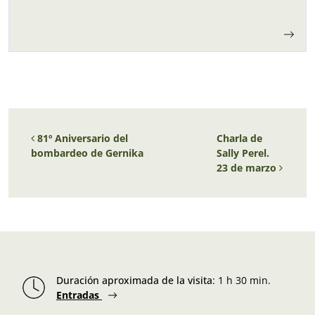
para los niños y…
Navegación de entradas
81º Aniversario del
Charla de
bombardeo de Gernika
Sally Perel.
23 de marzo
Duración aproximada de la visita
:
1 h 30 min.
Entradas