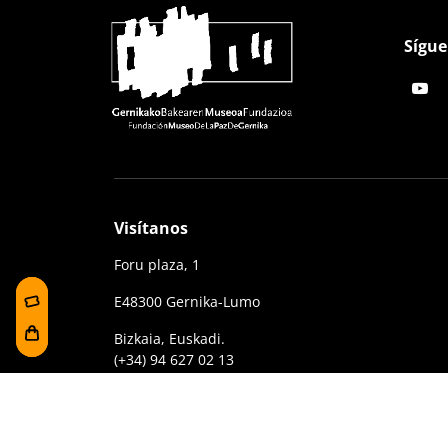
Sígue
Visítanos
Foru plaza, 1
E48300 Gernika-Lumo
Bizkaia, Euskadi.
(+34) 94 627 02 13
museoa@bakearenmuseoagernika.eus