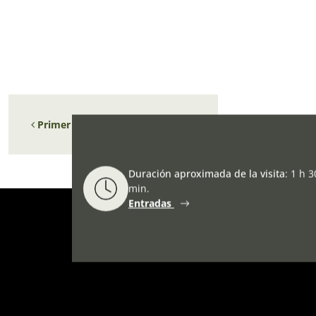
Navegación de entradas
Primer domingo del mes (mayo)
Duración aproximada de la visita
:
1 h 3
min.
Entradas