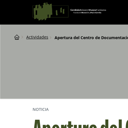
Saltar al contingut
Navegación principal
Breadcrumb
Actividades
Apertura del Centro de Documentaci
NOTICIA