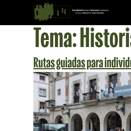
Saltar al contingut
Navegación principal
Tema:
Histor
Rutas guiadas para individ