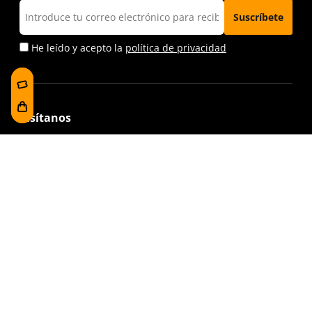
He leído y acepto la
política de privacidad
Visítanos
Foru plaza, 1
E48300 Gernika-Lumo
Bizkaia, Euskadi.
(+34) 94 627 02 13
museoa@bakearenmuseoagernika.eus
Accede directamente
Información de la visita
Fondo documental