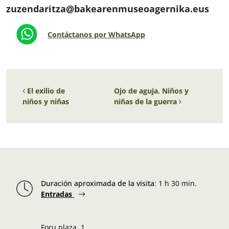
zuzendaritza@bakearenmuseoagernika.eus
Contáctanos por WhatsApp
Navegación de entradas
El exilio de
Ojo de aguja. Niños y
niños y niñas
niñas de la guerra
Duración aproximada de la visita
:
1 h 30 min.
Entradas
Foru plaza, 1