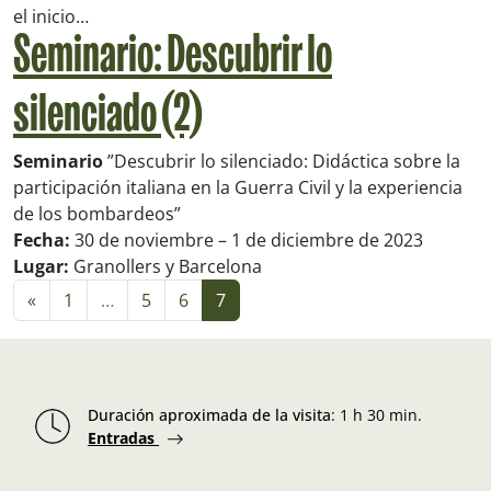
el inicio…
Seminario: Descubrir lo
silenciado (2)
Seminario
”Descubrir lo silenciado: Didáctica sobre la
participación italiana en la Guerra Civil y la experiencia
de los bombardeos”
Fecha:
30 de noviembre – 1 de diciembre de 2023
Lugar:
Granollers y Barcelona
Navegación de entradas
«
1
…
5
6
7
Duración aproximada de la visita
:
1 h 30 min.
Entradas