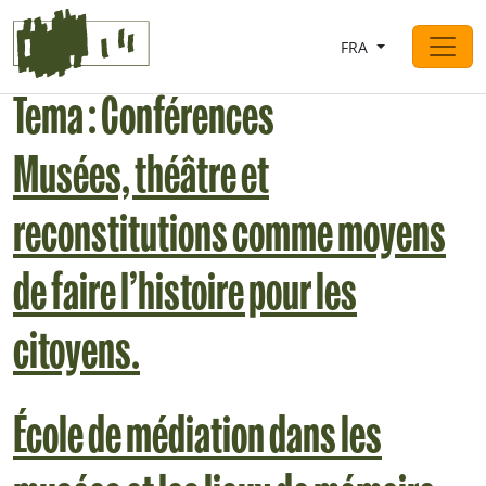
Saltar al contingut
FRA
Navigation principale
Tema :
Conférences
Musées, théâtre et
reconstitutions comme moyens
de faire l’histoire pour les
citoyens.
École de médiation dans les