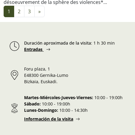
désoeuvrement de la sphère des violences
*…
Navigation dans les articles
1
2
3
»
Duración aproximada de la visita
:
1 h 30 min
Entradas
Foru plaza, 1
E48300 Gernika-Lumo
Bizkaia, Euskadi.
Martes-Miércoles-Jueves-Viernes:
10:00 - 19:00h
Sábado:
10:00 - 19:00h
Lunes-Domingo:
10:00 - 14:30h
Información de la visita