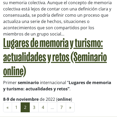
su memoria colectiva. Aunque el concepto de memoria
colectiva está lejos de contar con una definición clara y
consensuada, se podría definir como un proceso que
actualiza una serie de hechos, situaciones o
acontecimientos que son compartidos por los
miembros de un grupo social…
Lugares de memoria y turismo:
actualidades y retos (Seminario
online)
Primer
seminario
internacional ”
Lugares de memoria
y turismo: actualidades y retos”
.
8-9 de noviembre
de 2022 (
online
)
Navegación de entradas
«
1
2
3
4
…
7
»