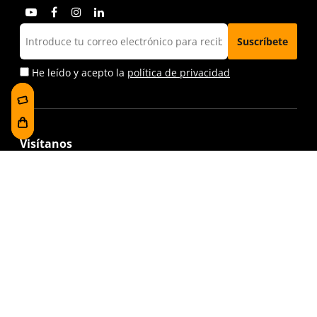
He leído y acepto la
política de privacidad
Visítanos
Foru plaza, 1
E48300 Gernika-Lumo
Bizkaia, Euskadi.
(+34) 94 627 02 13
museoa@bakearenmuseoagernika.eus
Accede directamente
Información de la visita