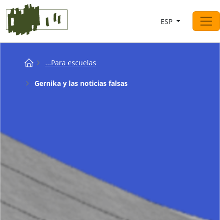
Saltar al contingut
ESP
Navegación principal
Breadcrumb
...Para escuelas
Gernika y las noticias falsas